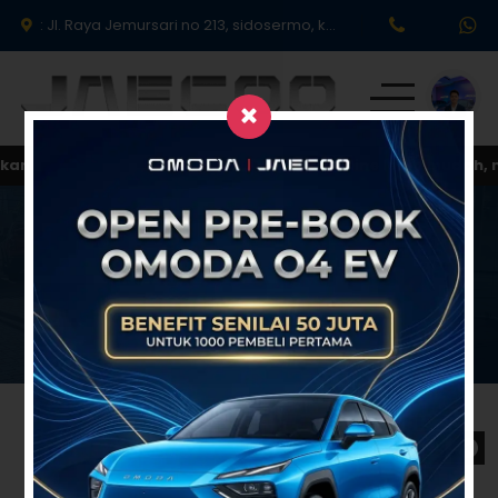
: Jl. Raya Jemursari no 213, sidosermo, kec Wonocolo Surabaya 60239.
an kapan saja dan dimana saja secara online lebih mudah, 
Produk
Promo & Event
Handover Jaecoo J5 EV
Testimoni
Simulasi Kredit