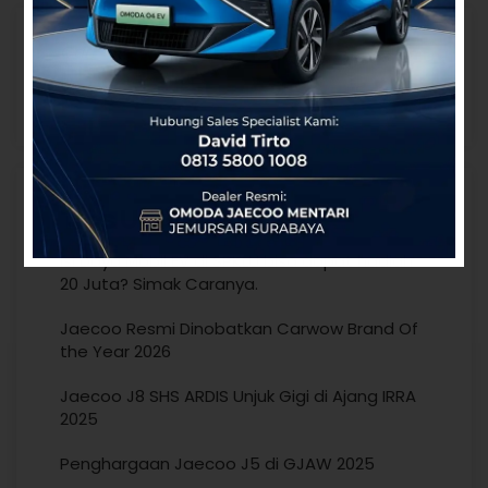
Cari
Search
Tips Update
Isi Daya Mobil EV di SPKLU bisa dapat hadiah
20 Juta? Simak Caranya.
Jaecoo Resmi Dinobatkan Carwow Brand Of
the Year 2026
Jaecoo J8 SHS ARDIS Unjuk Gigi di Ajang IRRA
2025
Penghargaan Jaecoo J5 di GJAW 2025