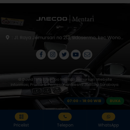
: Jl. Raya Jemursari no 213, sidosermo, kec Wonocolo Surabaya 60239.
© David Tirto | Jaecoo Mentari Jemursari. Website
Informasi, Promo & Pemesanan Resmi Jaecoo Surabaya.
07:00 - 18:00 WIB
BUKA
Pricelist
Telepon
WhatsApp