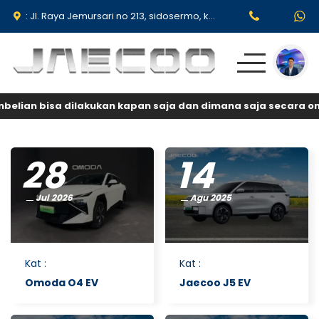
: Jl. Raya Jemursari no 213, sidosermo, kec Wonocolo Surabaya 60239.
elian bisa dilakukan kapan saja dan dimana saja secara onl
Produk
Promo & Event
28
14
Testimoni
Jul 2026
Agu 2025
Simulasi Kredit
Kat
:
Kat
:
Omoda O4 EV
Jaecoo J5 EV