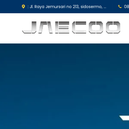
: Jl. Raya Jemursari no 213, sidosermo, kec Wonocolo Surabaya 60239.
08