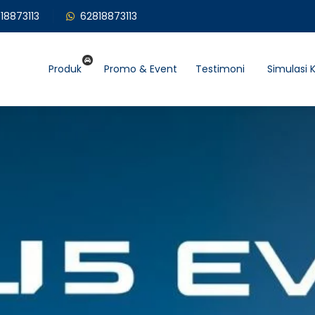
18873113
62818873113
Produk
Promo & Event
Testimoni
Simulasi K