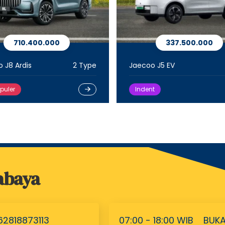
710.400.000
337.500.000
 J8 Ardis
2 Type
Jaecoo J5 EV
puler
Indent
abaya
62818873113
07:00 - 18:00 WIB
BUK