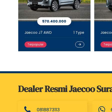
570.400.000
 Type
Jaecoo J7 AWD
1 Type
Jaecoo
Terpopuler
Terpo
Dealer Resmi Jaecoo Sur
0818873113