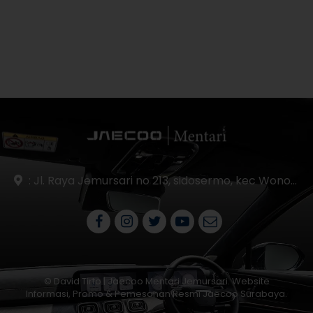
: Jl. Raya Jemursari no 213, sidosermo, kec Wonocolo Surabaya 60239.
© David Tirto | Jaecoo Mentari Jemursari. Website
Informasi, Promo & Pemesanan Resmi Jaecoo Surabaya.