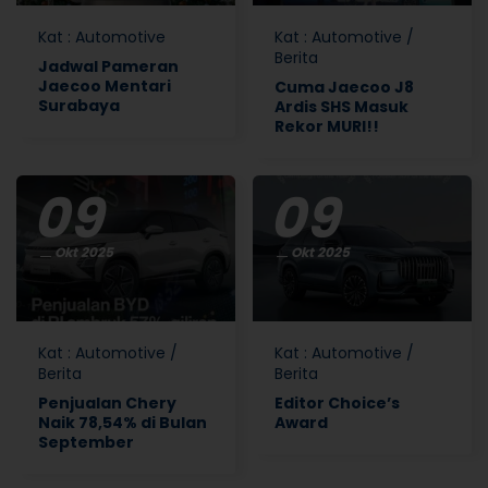
Kat
:
Automotive
Kat
:
Automotive
/
Berita
Jadwal Pameran
Jaecoo Mentari
Cuma Jaecoo J8
Surabaya
Ardis SHS Masuk
Rekor MURI!!
09
09
Okt 2025
Okt 2025
Kat
:
Automotive
/
Kat
:
Automotive
/
Berita
Berita
Penjualan Chery
Editor Choice’s
Naik 78,54% di Bulan
Award
September