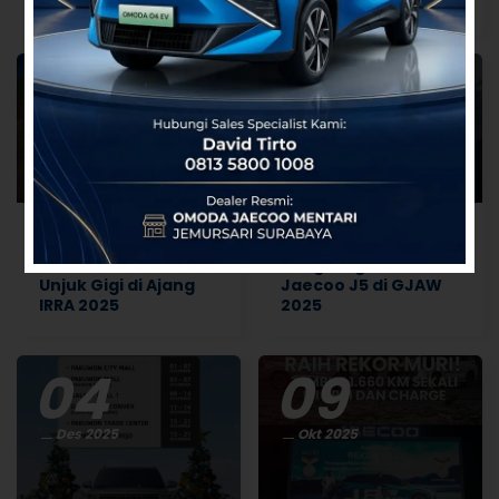
Simak Caranya.
2026
11
04
Des 2025
Des 2025
Kat
:
Berita
Kat
:
Automotive
Jaecoo J8 SHS ARDIS
Penghargaan
Unjuk Gigi di Ajang
Jaecoo J5 di GJAW
IRRA 2025
2025
04
09
Des 2025
Okt 2025